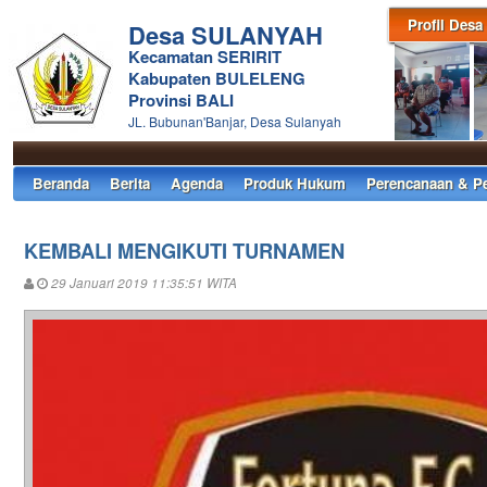
Profil Desa
Desa SULANYAH
Kecamatan SERIRIT
Kabupaten BULELENG
Provinsi BALI
JL. Bubunan'Banjar, Desa Sulanyah
Beranda
Berita
Agenda
Produk Hukum
Perencanaan & P
KEMBALI MENGIKUTI TURNAMEN
29 Januari 2019 11:35:51 WITA