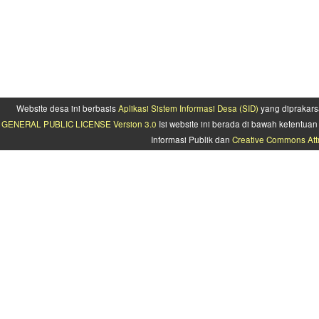
Website desa ini berbasis
Aplikasi Sistem Informasi Desa (SID)
yang diprakars
GENERAL PUBLIC LICENSE Version 3.0
Isi website ini berada di bawah ketentu
Informasi Publik dan
Creative Commons Attr