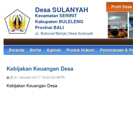
Profil Desa
Desa SULANYAH
Kecamatan SERIRIT
Kabupaten BULELENG
Provinsi BALI
JL. Bubunan'Banjar, Desa Sulanyah
Beranda
Berita
Agenda
Produk Hukum
Perencanaan & P
Kebijakan Keuangan Desa
31 Januari 2017 19:20:52 WITA
Kebijakan Keuangan Desa