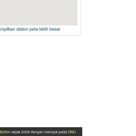
ampilkan dalam peta lebih besar
itution
sejak 2009 dengan merujuk pada
GNU