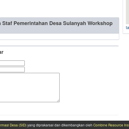
n Staf Pemerintahan Desa Sulanyah Workshop
t
ar
ormasi Desa (SID)
yang diprakarsai dan dikembangkan oleh
Combine Resource Inst