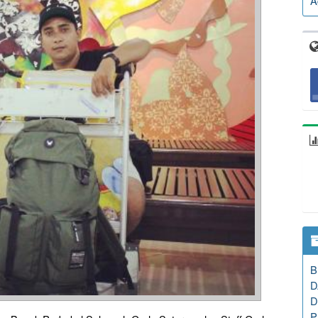
A
B
D
D
P