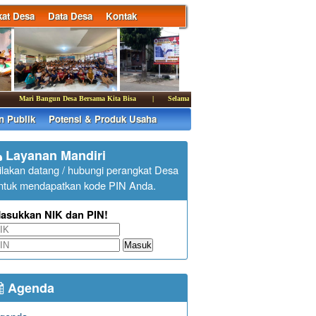
at Desa
Data Desa
Kontak
Mari Bangun Desa Bersama Kita Bisa
|
Selamat datang di website Desa Sulanyah
|
n Publik
Potensi & Produk Usaha
Layanan Mandiri
ilakan datang / hubungi perangkat Desa
ntuk mendapatkan kode PIN Anda.
asukkan NIK dan PIN!
Masuk
Agenda