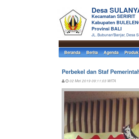
Desa SULANY
Kecamatan SERIRIT
Kabupaten BULELE
Provinsi BALI
JL. Bubunan'Banjar, Desa 
Beranda
Berita
Agenda
Produk
Perbekel dan Staf Pemerinta
02 Mei 2019 09:11:03 WITA