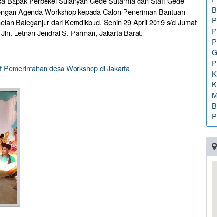
esa Bapak Perbekel Sulanyah Gede Sutarma dan Staff Gede
B
dengan Agenda Workshop kepada Calon Peneriman Bantuan
P
an Baleganjur dari Kemdikbud, Senin 29 April 2019 s/d Jumat
P
 Jln. Letnan Jendral S. Parman, Jakarta Barat.
P
G
P
f Pemerintahan desa Workshop di Jakarta
K
K
M
B
P