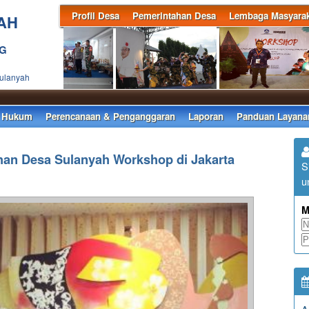
Profil Desa
Pemerintahan Desa
Lembaga Masyarak
AH
NG
Sulanyah
 Hukum
Perencanaan & Penganggaran
Laporan
Panduan Layana
han Desa Sulanyah Workshop di Jakarta
S
u
M