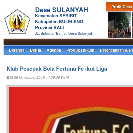
Profil Desa
Desa SULANYAH
Kecamatan SERIRIT
Kabupaten BULELENG
Provinsi BALI
JL. Bubunan'Banjar, Desa Sulanyah
Beranda
Berita
Agenda
Produk Hukum
Perencanaan & P
Klub Pesepak Bola Fortuna Fc ikut Liga
06 November 2019 14:39:05 WITA