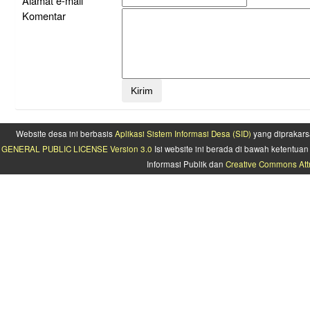
Alamat e-mail
Komentar
Website desa ini berbasis
Aplikasi Sistem Informasi Desa (SID)
yang diprakars
GENERAL PUBLIC LICENSE Version 3.0
Isi website ini berada di bawah ketentu
Informasi Publik dan
Creative Commons Attr