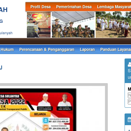
Profil Desa
Pemerintahan Desa
Lembaga Masyarak
AH
NG
Sulanyah
 Hukum
Perencanaan & Penganggaran
Laporan
Panduan Layana
J
S
u
M