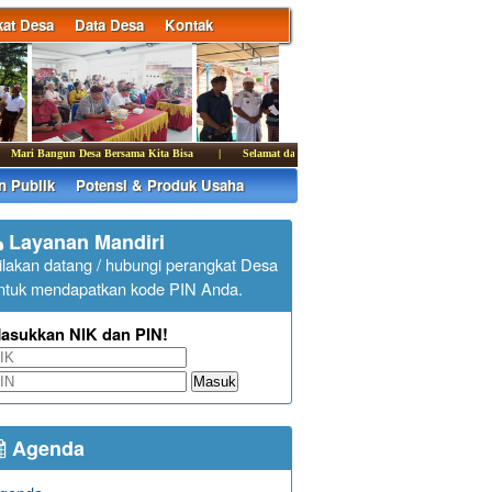
at Desa
Data Desa
Kontak
Mari Bangun Desa Bersama Kita Bisa
|
Selamat datang di website Desa Sulanyah
|
Kan
n Publik
Potensi & Produk Usaha
Layanan Mandiri
ilakan datang / hubungi perangkat Desa
ntuk mendapatkan kode PIN Anda.
asukkan NIK dan PIN!
Masuk
Agenda