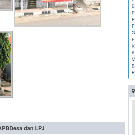
B
P
P
P
G
P
K
K
M
B
P
APBDesa dan LPJ