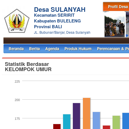
Profil Desa
Desa SULANYAH
Kecamatan SERIRIT
Kabupaten BULELENG
Provinsi BALI
JL. Bubunan'Banjar, Desa Sulanyah
Beranda
Berita
Agenda
Produk Hukum
Perencanaan & P
Statistik Berdasar
KELOMPOK UMUR
225
200
175