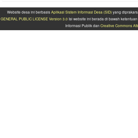
Website desa ini berbasis
Aplikasi Sistem Informasi Desa (SID)
yang diprakars
GENERAL PUBLIC LICENSE Version 3.0
Isi website ini berada di bawah ketentu
Informasi Publik dan
Creative Commons Attr