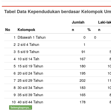
Tabel Data Kependudukan berdasar Kelompok Um
Jumlah
Laki-lak
No
Kelompok
n
%
n
1
Dibawah 1 Tahun
0
0
2
2 s/d 4 Tahun
1
3
5 s/d 9 Tahun
91
4
10 s/d 14 Tah
167
5
15 s/d 19 Tahun
180
1
6
20 s/d 24 Tahun
195
1
7
25 s/d 29 Tahun
202
1
8
30 s/d 34 Tahun
183
1
9
35 s/d 39 Tahun
165
10
40 s/d 44 Tahun
178
Selengkapnya...